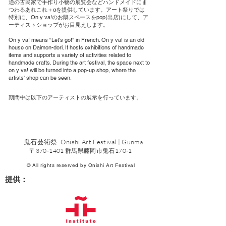
通の古民家で手作り小物の展覧会などハンドメイドにま
つわるあれこれ＋αを提供しています。アート祭りでは
特別に、On y va!のお隣スペースをpop(出店)にして、ア
ーティストショップがお目見えします。
On y va! means “Let's go!” in French. On y va! is an old
house on Daimon-dori. It hosts exhibitions of handmade
items and supports a variety of activities related to
handmade crafts. During the art festival, the space next to
on y va! will be turned into a pop-up shop, where the
artists' shop can be seen.
期間中は以下のアーティストの展示を行っています。
鬼石芸術祭 Onishi Art Festival | Gunma
〒370-1401 群馬県藤岡市鬼石170-1
© All rights reserved by Onishi Art Festival
提供：