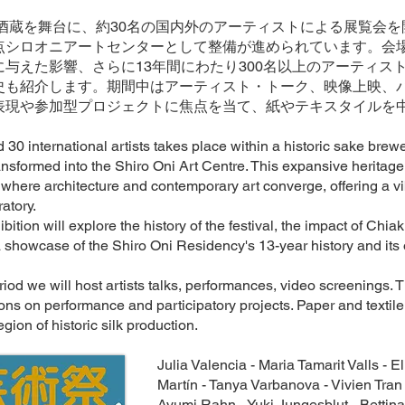
る酒蔵を舞台に、約30名の国内外のアーティストによる展覧会
点シロオニアートセンターとして整備が進められています。会
与えた影響、さらに13年間にわたり300名以上のアーティス
史も紹介します。期間中はアーティスト・トーク、映像上映、
表現や参加型プロジェクトに焦点を当て、紙やテキスタイルを
0 international artists takes place within a historic sake brewe
ansformed into the Shiro Oni Art Centre. This expansive heritage
 where architecture and contemporary art converge, offering a v
ratory.
ibition will explore the history of the festival, the impact of Chia
showcase of the Shiro Oni Residency's 13-year history and its o
iod we will host artists talks, performances, video screenings. Th
ns on performance and participatory projects. Paper and textile
egion of historic silk production.
Julia
Valencia
- Maria
Tamarit
Valls - E
Martín
- Tanya Varbanova - Vivien Tra
Ayumi Rahn - Yuki Jungesblut - Bettina 