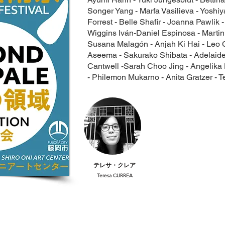
Songer Yang - Marfa
Vasilieva
- Yoshiy
Forrest - Belle Shafir - Joanna Pawlik 
Wiggins Iván-Daniel Espinosa - Martin
Susana Malagón - Anjah Ki Hai - Leo 
Aseema - Sakurako Shibata - Adelaide
Cantwell -Sarah Choo Jing - Angelika
- Philemon Mukarno - Anita Gratzer - 
テレサ・クレア
Teresa CURREA