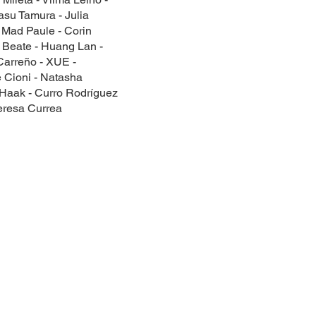
asu Tamura - Julia
- Mad Paule - Corin
 Beate - Huang Lan -
Carreño - XUE -
 Cioni - Natasha
 Haak - Curro Rodríguez
Teresa Currea