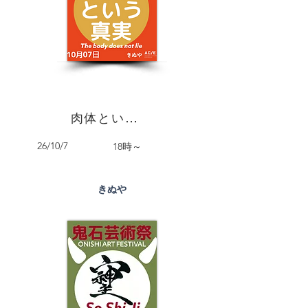
肉体という真実
26/10/7
18時～
きぬや