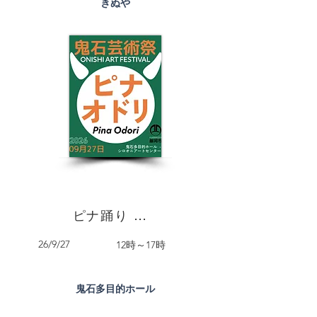
きぬや
ピナ踊り ― コミュニティ
26/9/27
12時～17時
鬼石多目的ホール